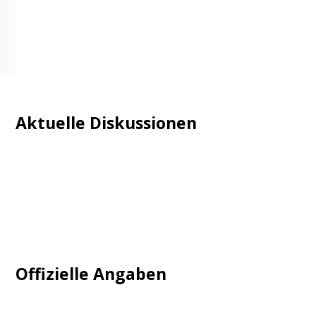
Aktuelle Diskussionen
Login
Mautgebühr
Neuregistrieren: Account anlegen
Tempolimit
Offizielle Angaben
Impressum