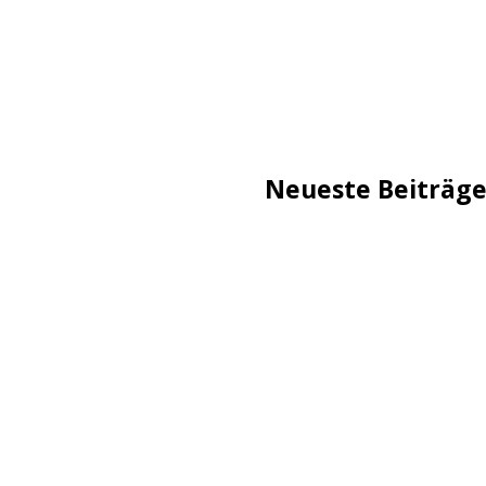
Neueste Beiträg
TechStage | Die 10 besten
Flammeneffekt
AVMs erste Fritzbox mit 
Reddit: Börsengang wird 
TechStage | Powerbank se
Co.
Zwangsverkauf von TikTok