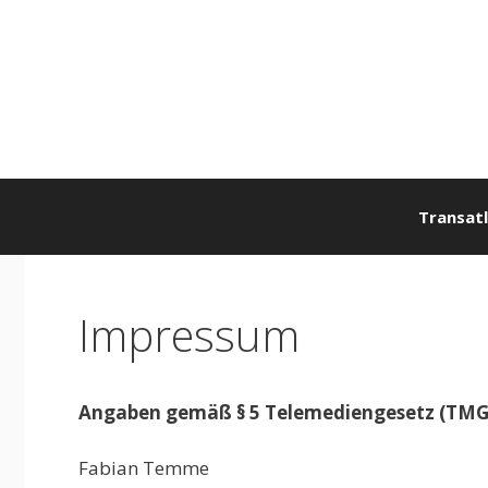
Zum
Inhalt
springen
Transatl
Impressum
Angaben gemäß § 5 Telemediengesetz (TMG
Fabian Temme