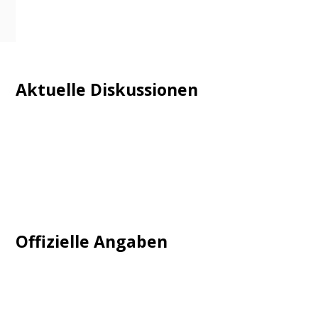
Aktuelle Diskussionen
Login
Mautgebühr
Neuregistrieren: Account anlegen
Tempolimit
Offizielle Angaben
Impressum