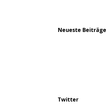
Neueste Beiträg
TechStage | Die 10 besten
Flammeneffekt
AVMs erste Fritzbox mit 
Reddit: Börsengang wird 
TechStage | Powerbank se
Co.
Zwangsverkauf von TikTok
Twitter