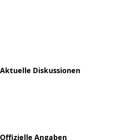
Aktuelle Diskussionen
Login
Mautgebühr
Neuregistrieren: Account anlegen
Tempolimit
Offizielle Angaben