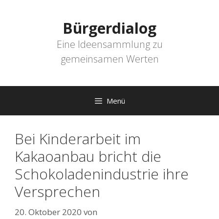
Zum
Inhalt
Bürgerdialog
springen
Eine Ideensammlung zu
gemeinsamen Werten
Menü
Bei Kinderarbeit im
Kakaoanbau bricht die
Schokoladenindustrie ihre
Versprechen
20. Oktober 2020
von