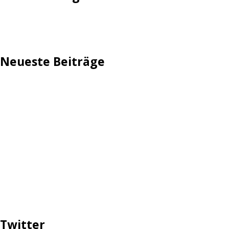
Impressum
Neueste Beiträge
TechStage | Die 10 besten LED-Fackeln: Gartenleuchten
mit Akku, Solar & Flammeneffekt
AVMs erste Fritzbox mit Wi-Fi 7 kommt für 289 Euro
Reddit: Börsengang wird konkreter
TechStage | Powerbank selbst bauen: Die besten Akkus,
Gehäuse, Controller & Co.
Zwangsverkauf von TikTok könnte Hunderte Milliarden
Dollar kosten
Twitter