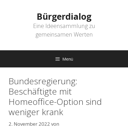
Zum
Inhalt
Bürgerdialog
springen
Eine Ideensammlung zu
gemeinsamen Werten
Menü
Bundesregierung:
Beschäftigte mit
Homeoffice-Option sind
weniger krank
2. November 2022
von