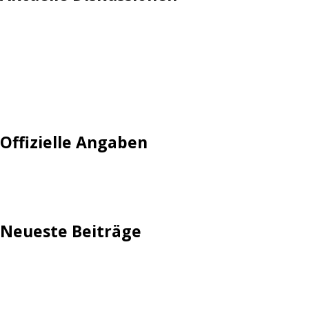
Login
Mautgebühr
Neuregistrieren: Account anlegen
Tempolimit
Offizielle Angaben
Impressum
Neueste Beiträge
TechStage | Die 10 besten LED-Fackeln: Gartenleuchten
mit Akku, Solar & Flammeneffekt