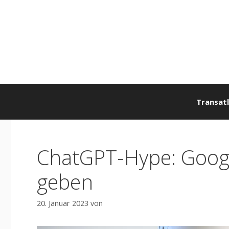
Zum
Inhalt
springen
Transatl
ChatGPT-Hype: Google
geben​
20. Januar 2023
von