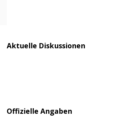
Aktuelle Diskussionen
Login
Mautgebühr
Neuregistrieren: Account anlegen
Tempolimit
Offizielle Angaben
Impressum