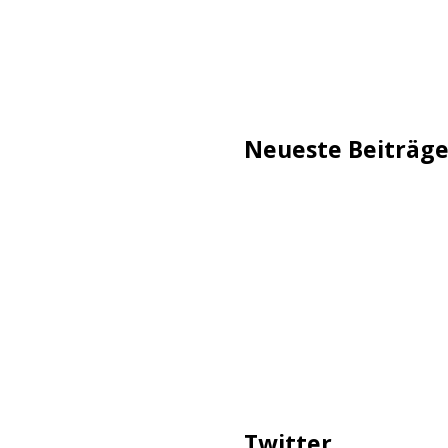
Neueste Beiträg
TechStage | Die 10 besten
Flammeneffekt
AVMs erste Fritzbox mit 
Reddit: Börsengang wird 
TechStage | Powerbank se
Co.
Zwangsverkauf von TikTok
Twitter