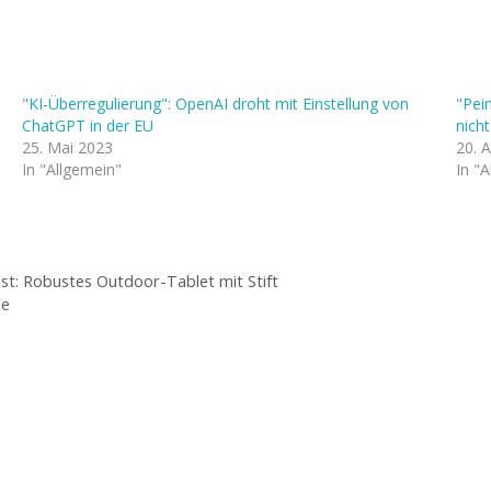
"KI-Überregulierung": OpenAI droht mit Einstellung von
"Pei
ChatGPT in der EU
nich
25. Mai 2023
20. A
In "Allgemein"
In "
t: Robustes Outdoor-Tablet mit Stift
ge