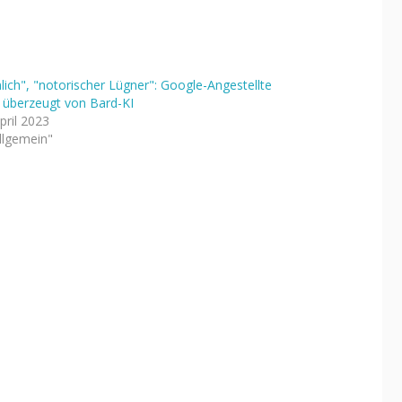
nlich", "notorischer Lügner": Google-Angestellte
t überzeugt von Bard-KI
pril 2023
Allgemein"