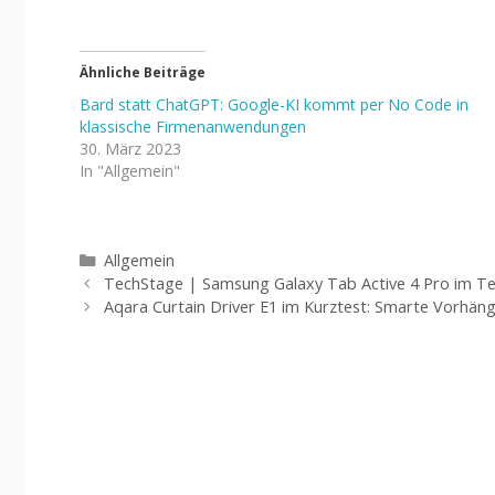
Ähnliche Beiträge
Bard statt ChatGPT: Google-KI kommt per No Code in
klassische Firmenanwendungen
30. März 2023
In "Allgemein"
Kategorien
Allgemein
TechStage | Samsung Galaxy Tab Active 4 Pro im Tes
Aqara Curtain Driver E1 im Kurztest: Smarte Vorhän