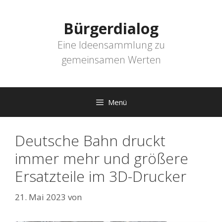
Zum
Inhalt
Bürgerdialog
springen
Eine Ideensammlung zu
gemeinsamen Werten
Menü
Deutsche Bahn druckt
immer mehr und größere
Ersatzteile im 3D-Drucker
21. Mai 2023
von