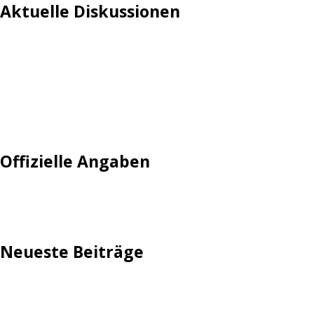
Aktuelle Diskussionen
Login
Mautgebühr
Neuregistrieren: Account anlegen
Tempolimit
Offizielle Angaben
Impressum
Neueste Beiträge
TechStage | Die 10 besten LED-Fackeln: Gartenleuchten
mit Akku, Solar & Flammeneffekt