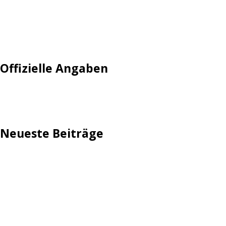
Mautgebühr
Neuregistrieren: Account anlegen
Tempolimit
Offizielle Angaben
Impressum
Neueste Beiträge
TechStage | Die 10 besten LED-Fackeln: Gartenleuchten
mit Akku, Solar & Flammeneffekt
AVMs erste Fritzbox mit Wi-Fi 7 kommt für 289 Euro
Reddit: Börsengang wird konkreter
TechStage | Powerbank selbst bauen: Die besten Akkus,