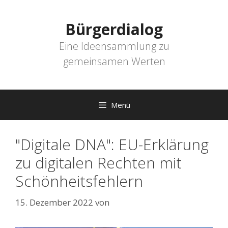
Zum
Inhalt
Bürgerdialog
springen
Eine Ideensammlung zu
gemeinsamen Werten
Menü
"Digitale DNA": EU-Erklärung
zu digitalen Rechten mit
Schönheitsfehlern
15. Dezember 2022
von