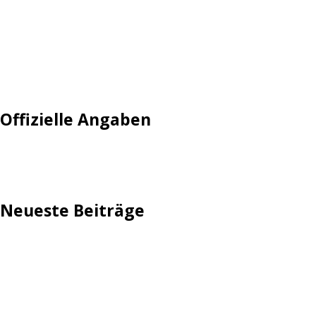
Login
Mautgebühr
Neuregistrieren: Account anlegen
Tempolimit
Offizielle Angaben
Impressum
Neueste Beiträge
TechStage | Die 10 besten LED-Fackeln: Gartenleuchten
mit Akku, Solar & Flammeneffekt
AVMs erste Fritzbox mit Wi-Fi 7 kommt für 289 Euro
Reddit: Börsengang wird konkreter