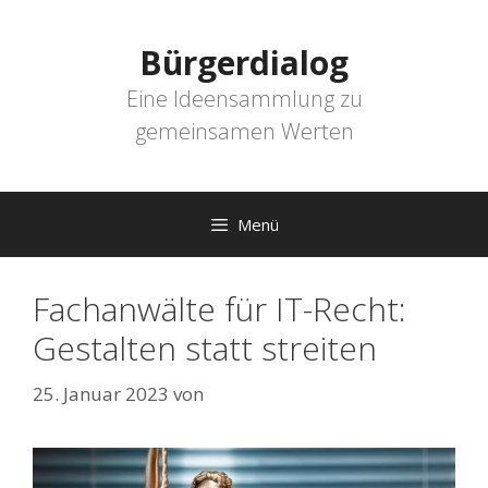
Zum
Inhalt
Bürgerdialog
springen
Eine Ideensammlung zu
gemeinsamen Werten
Menü
Fachanwälte für IT-Recht​:
Gestalten statt streiten​
25. Januar 2023
von