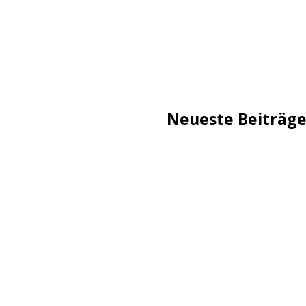
Neueste Beiträg
TechStage | Die 10 besten
Flammeneffekt
AVMs erste Fritzbox mit 
Reddit: Börsengang wird 
TechStage | Powerbank se
Co.
Zwangsverkauf von TikTok