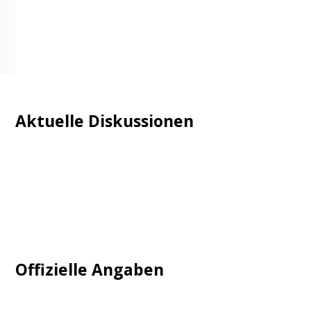
Aktuelle Diskussionen
Login
Mautgebühr
Neuregistrieren: Account anlegen
Tempolimit
Offizielle Angaben
Impressum