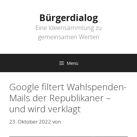
Zum
Inhalt
Bürgerdialog
springen
Eine Ideensammlung zu
gemeinsamen Werten
Menü
Google filtert Wahlspenden-
Mails der Republikaner –
und wird verklagt
23. Oktober 2022
von