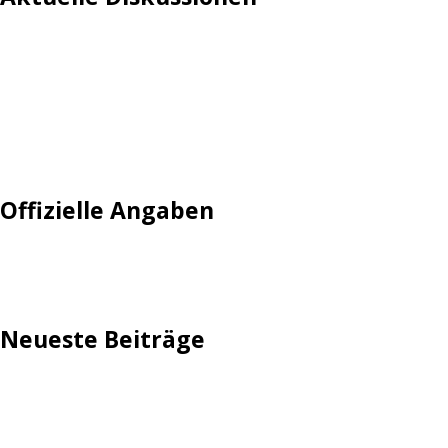
Login
Mautgebühr
Neuregistrieren: Account anlegen
Tempolimit
Offizielle Angaben
Impressum
Neueste Beiträge
TechStage | Die 10 besten LED-Fackeln: Gartenleuchten
mit Akku, Solar & Flammeneffekt