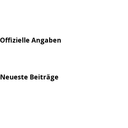
Mautgebühr
Neuregistrieren: Account anlegen
Tempolimit
Offizielle Angaben
Impressum
Neueste Beiträge
TechStage | Die 10 besten LED-Fackeln: Gartenleuchten
mit Akku, Solar & Flammeneffekt
AVMs erste Fritzbox mit Wi-Fi 7 kommt für 289 Euro
Reddit: Börsengang wird konkreter
TechStage | Powerbank selbst bauen: Die besten Akkus,