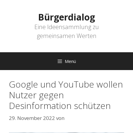
Zum
Inhalt
Bürgerdialog
springen
Eine Ideensammlung zu
gemeinsamen Werten
Menü
Google und YouTube wollen
Nutzer gegen
Desinformation schützen
29. November 2022
von