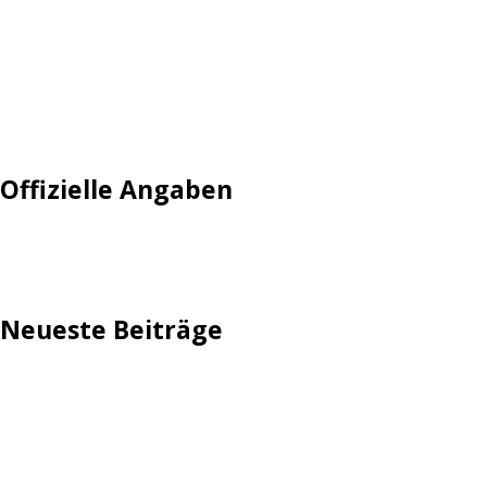
Login
Mautgebühr
Neuregistrieren: Account anlegen
Tempolimit
Offizielle Angaben
Impressum
Neueste Beiträge
TechStage | Die 10 besten LED-Fackeln: Gartenleuchten
mit Akku, Solar & Flammeneffekt
AVMs erste Fritzbox mit Wi-Fi 7 kommt für 289 Euro
Reddit: Börsengang wird konkreter