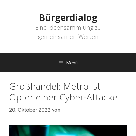
Zum
Inhalt
Bürgerdialog
springen
Eine Ideensammlung zu
gemeinsamen Werten
Menü
Großhandel: Metro ist
Opfer einer Cyber-Attacke
20. Oktober 2022
von