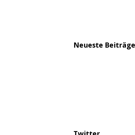
Neueste Beiträg
TechStage | Die 10 besten
Flammeneffekt
AVMs erste Fritzbox mit 
Reddit: Börsengang wird 
TechStage | Powerbank se
Co.
Zwangsverkauf von TikTok
Twitter