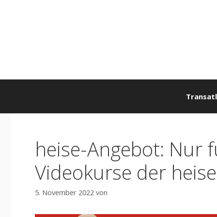
Zum
Inhalt
springen
Transatl
heise-Angebot: Nur fü
Videokurse der heis
5. November 2022
von