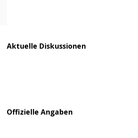
Aktuelle Diskussionen
Login
Mautgebühr
Neuregistrieren: Account anlegen
Tempolimit
Offizielle Angaben
Impressum