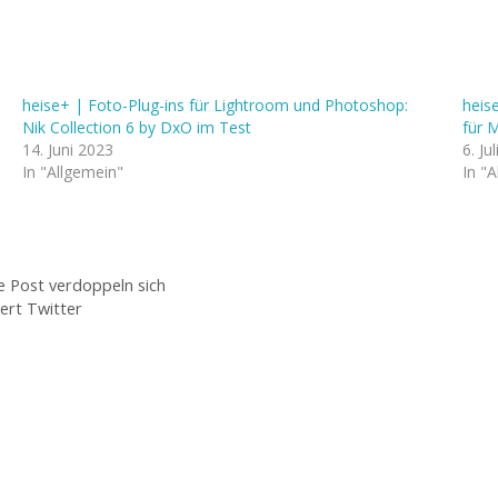
heise+ | Foto-Plug-ins für Lightroom und Photoshop:
heis
Nik Collection 6 by DxO im Test
für 
14. Juni 2023
6. Ju
In "Allgemein"
In "
e Post verdoppeln sich
ert Twitter