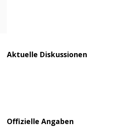
Aktuelle Diskussionen
Login
Mautgebühr
Neuregistrieren: Account anlegen
Tempolimit
Offizielle Angaben
Impressum