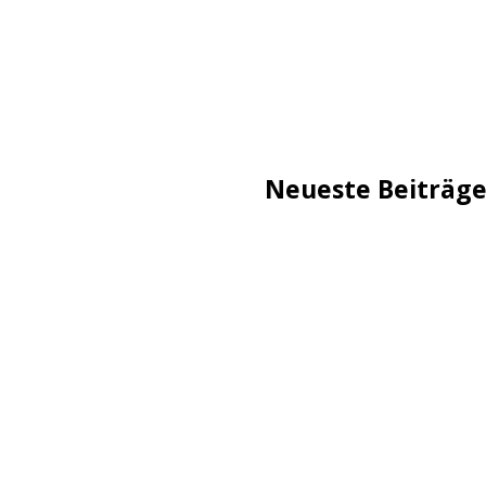
Neueste Beiträg
TechStage | Die 10 besten
Flammeneffekt
AVMs erste Fritzbox mit 
Reddit: Börsengang wird 
TechStage | Powerbank se
Co.
Zwangsverkauf von TikTok