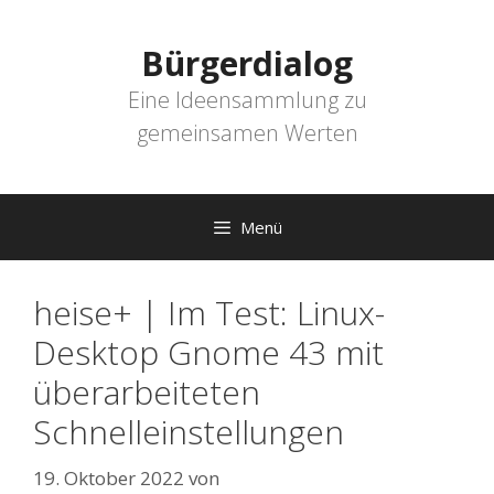
Zum
Inhalt
Bürgerdialog
springen
Eine Ideensammlung zu
gemeinsamen Werten
Menü
heise+ | Im Test: Linux-
Desktop Gnome 43 mit
überarbeiteten
Schnelleinstellungen
19. Oktober 2022
von