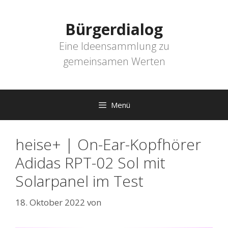
Zum
Inhalt
Bürgerdialog
springen
Eine Ideensammlung zu
gemeinsamen Werten
Menü
heise+ | On-Ear-Kopfhörer
Adidas RPT-02 Sol mit
Solarpanel im Test
18. Oktober 2022
von