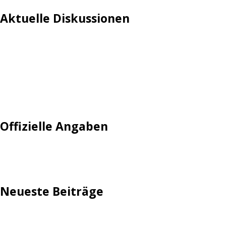
Aktuelle Diskussionen
Login
Mautgebühr
Neuregistrieren: Account anlegen
Tempolimit
Offizielle Angaben
Impressum
Neueste Beiträge
TechStage | Die 10 besten LED-Fackeln: Gartenleuchten