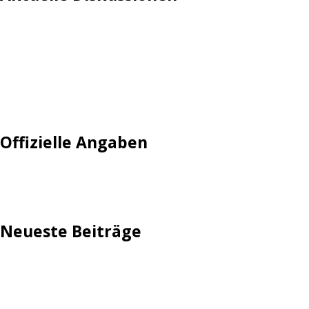
Login
Mautgebühr
Neuregistrieren: Account anlegen
Tempolimit
Offizielle Angaben
Impressum
Neueste Beiträge
TechStage | Die 10 besten LED-Fackeln: Gartenleuchten
mit Akku, Solar & Flammeneffekt