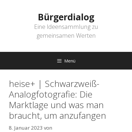
Zum
Inhalt
Bürgerdialog
springen
Eine Ideensammlung zu
gemeinsamen Werten
Menü
heise+ | Schwarzweiß-
Analogfotografie: Die
Marktlage und was man
braucht, um anzufangen
8. Januar 2023
von