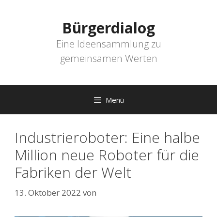
Zum
Inhalt
Bürgerdialog
springen
Eine Ideensammlung zu
gemeinsamen Werten
Menü
Industrieroboter: Eine halbe
Million neue Roboter für die
Fabriken der Welt
13. Oktober 2022
von