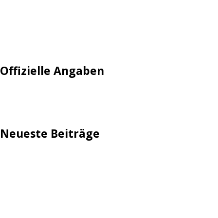
Mautgebühr
Neuregistrieren: Account anlegen
Tempolimit
Offizielle Angaben
Impressum
Neueste Beiträge
TechStage | Die 10 besten LED-Fackeln: Gartenleuchten
mit Akku, Solar & Flammeneffekt
AVMs erste Fritzbox mit Wi-Fi 7 kommt für 289 Euro
Reddit: Börsengang wird konkreter