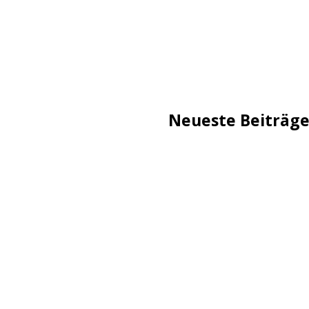
Neueste Beiträg
TechStage | Die 10 besten
Flammeneffekt
AVMs erste Fritzbox mit 
Reddit: Börsengang wird 
TechStage | Powerbank se
Co.
Zwangsverkauf von TikTok