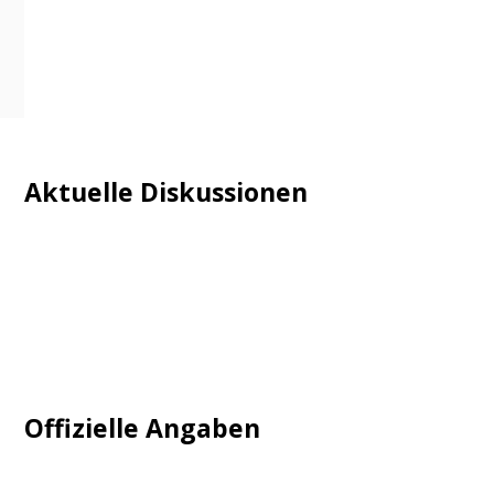
Aktuelle Diskussionen
Login
Mautgebühr
Neuregistrieren: Account anlegen
Tempolimit
Offizielle Angaben
Impressum