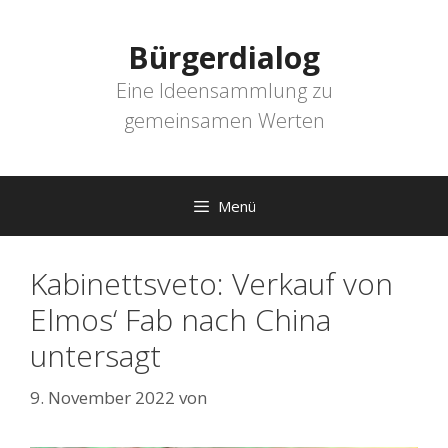
Zum
Inhalt
Bürgerdialog
springen
Eine Ideensammlung zu
gemeinsamen Werten
Menü
Kabinettsveto: Verkauf von
Elmos‘ Fab nach China
untersagt
9. November 2022
von