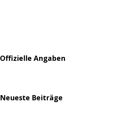
Login
Mautgebühr
Neuregistrieren: Account anlegen
Tempolimit
Offizielle Angaben
Impressum
Neueste Beiträge
TechStage | Die 10 besten LED-Fackeln: Gartenleuchten
mit Akku, Solar & Flammeneffekt
AVMs erste Fritzbox mit Wi-Fi 7 kommt für 289 Euro