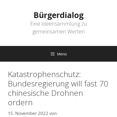
Zum
Inhalt
Bürgerdialog
springen
Eine Ideensammlung zu
gemeinsamen Werten
Menü
Katastrophenschutz:
Bundesregierung will fast 70
chinesische Drohnen
ordern
15. November 2022
von