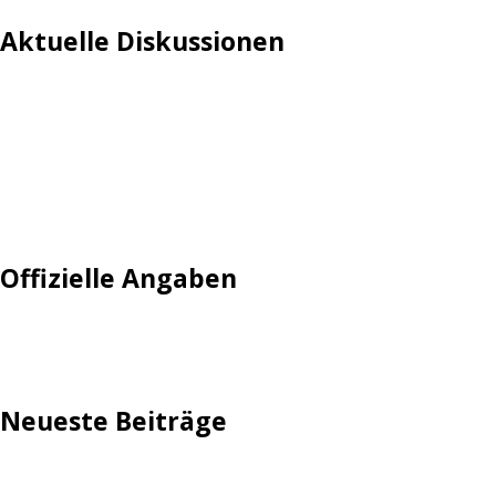
Aktuelle Diskussionen
Login
Mautgebühr
Neuregistrieren: Account anlegen
Tempolimit
Offizielle Angaben
Impressum
Neueste Beiträge
TechStage | Die 10 besten LED-Fackeln: Gartenleuchten