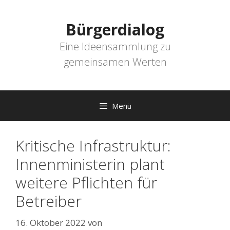
Zum
Inhalt
Bürgerdialog
springen
Eine Ideensammlung zu
gemeinsamen Werten
Menü
Kritische Infrastruktur:
Innenministerin plant
weitere Pflichten für
Betreiber
16. Oktober 2022
von