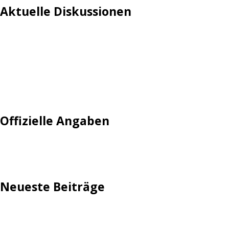
Aktuelle Diskussionen
Login
Mautgebühr
Neuregistrieren: Account anlegen
Tempolimit
Offizielle Angaben
Impressum
Neueste Beiträge
TechStage | Die 10 besten LED-Fackeln: Gartenleuchten