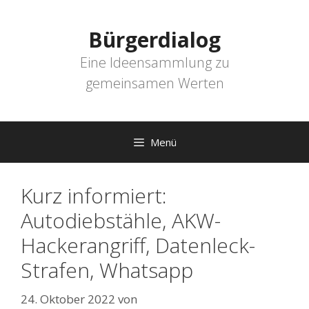
Zum
Inhalt
Bürgerdialog
springen
Eine Ideensammlung zu
gemeinsamen Werten
Menü
Kurz informiert:
Autodiebstähle, AKW-
Hackerangriff, Datenleck-
Strafen, Whatsapp
24. Oktober 2022
von