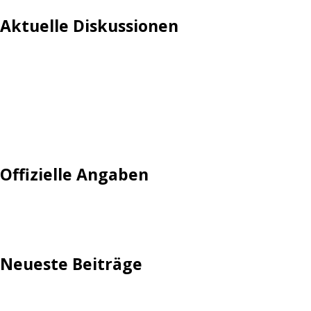
Aktuelle Diskussionen
Login
Mautgebühr
Neuregistrieren: Account anlegen
Tempolimit
Offizielle Angaben
Impressum
Neueste Beiträge
TechStage | Die 10 besten LED-Fackeln: Gartenleuchten