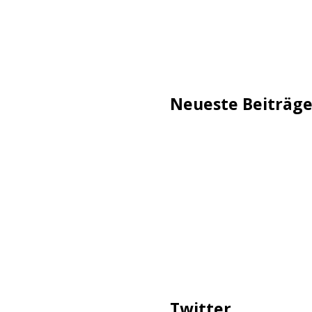
Neueste Beiträg
TechStage | Die 10 besten
Flammeneffekt
AVMs erste Fritzbox mit 
Reddit: Börsengang wird 
TechStage | Powerbank se
Co.
Zwangsverkauf von TikTok
Twitter