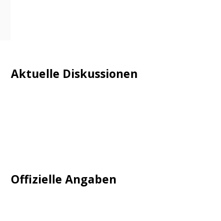
Aktuelle Diskussionen
Login
Mautgebühr
Neuregistrieren: Account anlegen
Tempolimit
Offizielle Angaben
Impressum