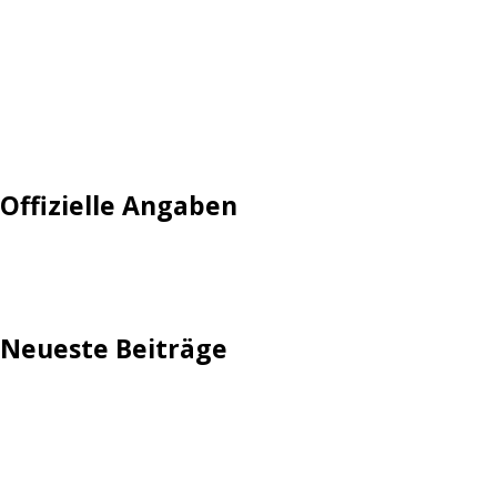
Login
Mautgebühr
Neuregistrieren: Account anlegen
Tempolimit
Offizielle Angaben
Impressum
Neueste Beiträge
TechStage | Die 10 besten LED-Fackeln: Gartenleuchten
mit Akku, Solar & Flammeneffekt
AVMs erste Fritzbox mit Wi-Fi 7 kommt für 289 Euro