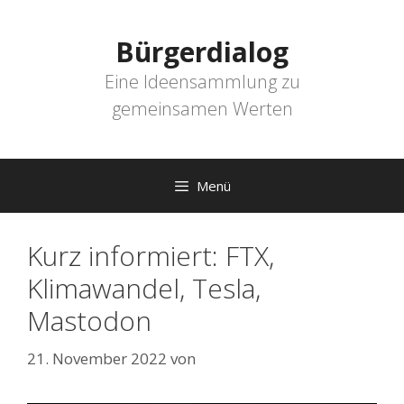
Zum
Inhalt
Bürgerdialog
springen
Eine Ideensammlung zu
gemeinsamen Werten
Menü
Kurz informiert: FTX,
Klimawandel, Tesla,
Mastodon
21. November 2022
von