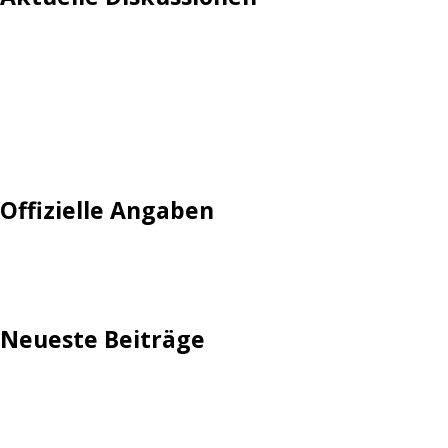
Login
Mautgebühr
Neuregistrieren: Account anlegen
Tempolimit
Offizielle Angaben
Impressum
Neueste Beiträge
TechStage | Die 10 besten LED-Fackeln: Gartenleuchten
mit Akku, Solar & Flammeneffekt