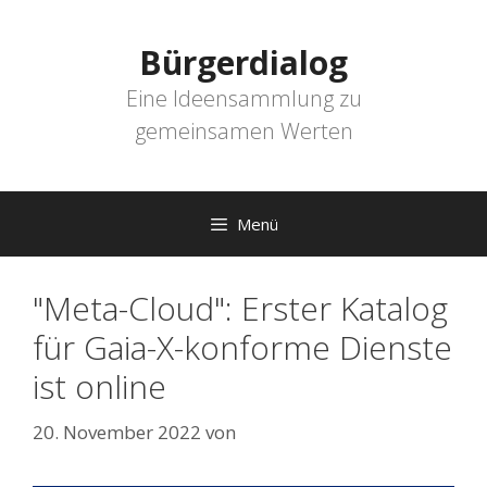
Zum
Inhalt
Bürgerdialog
springen
Eine Ideensammlung zu
gemeinsamen Werten
Menü
"Meta-Cloud": Erster Katalog
für Gaia-X-konforme Dienste
ist online
20. November 2022
von