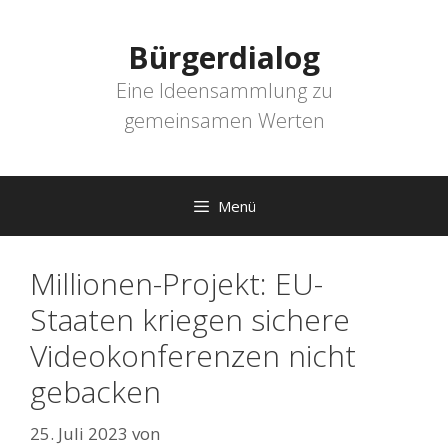
Zum
Inhalt
Bürgerdialog
springen
Eine Ideensammlung zu
gemeinsamen Werten
Menü
Millionen-Projekt: EU-
Staaten kriegen sichere
Videokonferenzen nicht
gebacken
25. Juli 2023
von