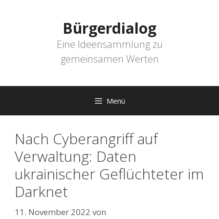
Zum
Inhalt
Bürgerdialog
springen
Eine Ideensammlung zu
gemeinsamen Werten
Menü
Nach Cyberangriff auf
Verwaltung: Daten
ukrainischer Geflüchteter im
Darknet
11. November 2022
von