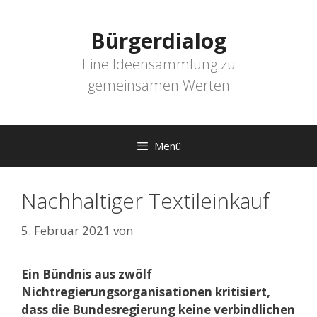
Zum
Inhalt
Bürgerdialog
springen
Eine Ideensammlung zu
gemeinsamen Werten
Menü
Nachhaltiger Textileinkauf
5. Februar 2021
von
Ein Bündnis aus zwölf
Nichtregierungsorganisationen kritisiert,
dass die Bundesregierung keine verbindlichen