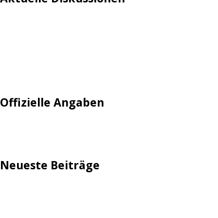
Login
Mautgebühr
Neuregistrieren: Account anlegen
Tempolimit
Offizielle Angaben
Impressum
Neueste Beiträge
TechStage | Die 10 besten LED-Fackeln: Gartenleuchten
mit Akku, Solar & Flammeneffekt