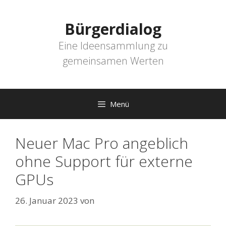
Zum
Inhalt
Bürgerdialog
springen
Eine Ideensammlung zu
gemeinsamen Werten
Menü
Neuer Mac Pro angeblich
ohne Support für externe
GPUs
26. Januar 2023
von