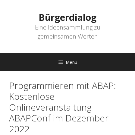
Zum
Inhalt
Bürgerdialog
springen
Eine Ideensammlung zu
gemeinsamen Werten
Menü
Programmieren mit ABAP:
Kostenlose
Onlineveranstaltung
ABAPConf im Dezember
2022