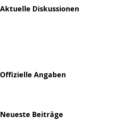
Aktuelle Diskussionen
Login
Mautgebühr
Neuregistrieren: Account anlegen
Tempolimit
Offizielle Angaben
Impressum
Neueste Beiträge
TechStage | Die 10 besten LED-Fackeln: Gartenleuchten