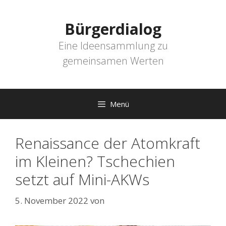
Zum
Inhalt
Bürgerdialog
springen
Eine Ideensammlung zu
gemeinsamen Werten
Menü
Renaissance der Atomkraft
im Kleinen? Tschechien
setzt auf Mini-AKWs
5. November 2022
von