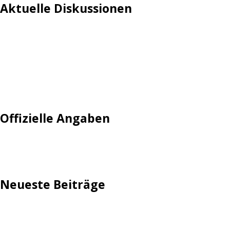
Aktuelle Diskussionen
Login
Mautgebühr
Neuregistrieren: Account anlegen
Tempolimit
Offizielle Angaben
Impressum
Neueste Beiträge
TechStage | Die 10 besten LED-Fackeln: Gartenleuchten
mit Akku, Solar & Flammeneffekt