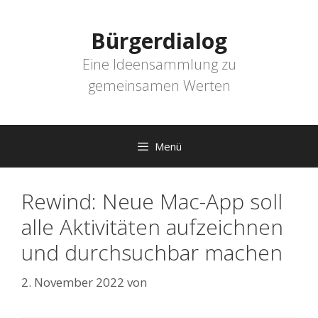
Zum
Inhalt
Bürgerdialog
springen
Eine Ideensammlung zu
gemeinsamen Werten
Menü
Rewind: Neue Mac-App soll
alle Aktivitäten aufzeichnen
und durchsuchbar machen
2. November 2022
von