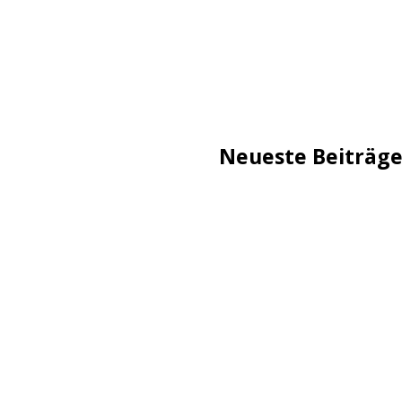
Neueste Beiträg
TechStage | Die 10 besten
Flammeneffekt
AVMs erste Fritzbox mit 
Reddit: Börsengang wird 
TechStage | Powerbank se
Co.
Zwangsverkauf von TikTok