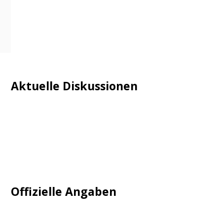
Aktuelle Diskussionen
Login
Mautgebühr
Neuregistrieren: Account anlegen
Tempolimit
Offizielle Angaben
Impressum