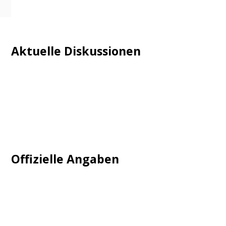
Aktuelle Diskussionen
Login
Mautgebühr
Neuregistrieren: Account anlegen
Tempolimit
Offizielle Angaben
Impressum