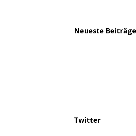
Neueste Beiträg
TechStage | Die 10 besten
Flammeneffekt
AVMs erste Fritzbox mit 
Reddit: Börsengang wird 
TechStage | Powerbank se
Co.
Zwangsverkauf von TikTok
Twitter