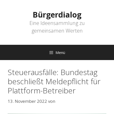
Zum
Inhalt
Bürgerdialog
springen
Eine Ideensammlung zu
gemeinsamen Werten
Menü
Steuerausfälle: Bundestag
beschließt Meldepflicht für
Plattform-Betreiber
13. November 2022
von