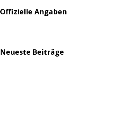
Offizielle Angaben
Impressum
Neueste Beiträge
TechStage | Die 10 besten LED-Fackeln: Gartenleuchten
mit Akku, Solar & Flammeneffekt
AVMs erste Fritzbox mit Wi-Fi 7 kommt für 289 Euro
Reddit: Börsengang wird konkreter
TechStage | Powerbank selbst bauen: Die besten Akkus,
Gehäuse, Controller & Co.
Zwangsverkauf von TikTok könnte Hunderte Milliarden
Dollar kosten