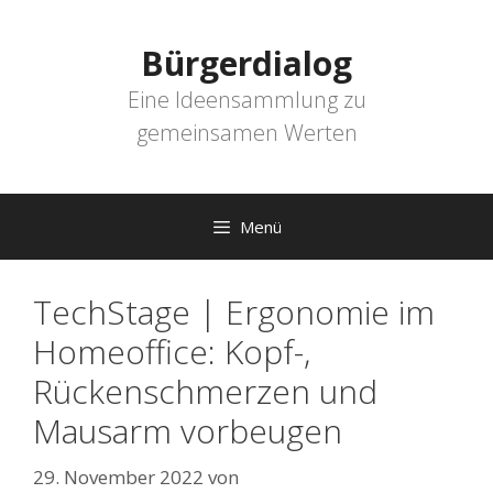
Zum
Inhalt
Bürgerdialog
springen
Eine Ideensammlung zu
gemeinsamen Werten
Menü
TechStage | Ergonomie im
Homeoffice: Kopf-,
Rückenschmerzen und
Mausarm vorbeugen
29. November 2022
von