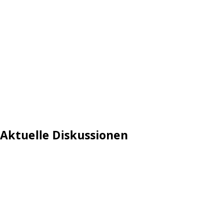
Aktuelle Diskussionen
Login
Mautgebühr
Neuregistrieren: Account anlegen
Tempolimit