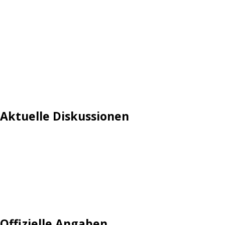
Aktuelle Diskussionen
Login
Mautgebühr
Neuregistrieren: Account anlegen
Tempolimit
Offizielle Angaben