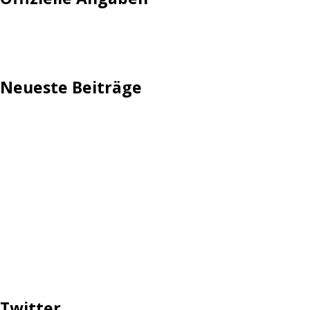
Impressum
Neueste Beiträge
TechStage | Die 10 besten LED-Fackeln: Gartenleuchten
mit Akku, Solar & Flammeneffekt
AVMs erste Fritzbox mit Wi-Fi 7 kommt für 289 Euro
Reddit: Börsengang wird konkreter
TechStage | Powerbank selbst bauen: Die besten Akkus,
Gehäuse, Controller & Co.
Zwangsverkauf von TikTok könnte Hunderte Milliarden
Dollar kosten
Twitter