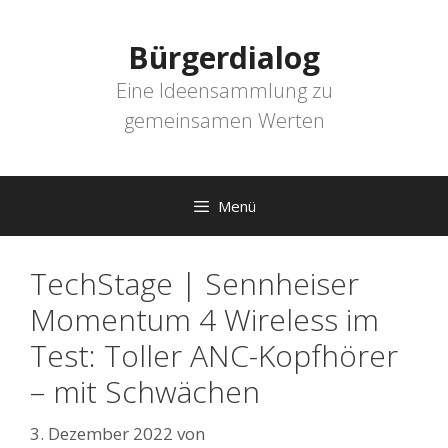
Zum
Inhalt
Bürgerdialog
springen
Eine Ideensammlung zu
gemeinsamen Werten
Menü
TechStage | Sennheiser
Momentum 4 Wireless im
Test: Toller ANC-Kopfhörer
– mit Schwächen
3. Dezember 2022
von