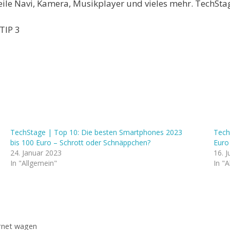
ile Navi, Kamera, Musikplayer und vieles mehr. TechStag
TIP 3
TechStage | Top 10: Die besten Smartphones 2023
Tech
bis 100 Euro – Schrott oder Schnäppchen?
Euro
24. Januar 2023
16. J
In "Allgemein"
In "
ernet wagen