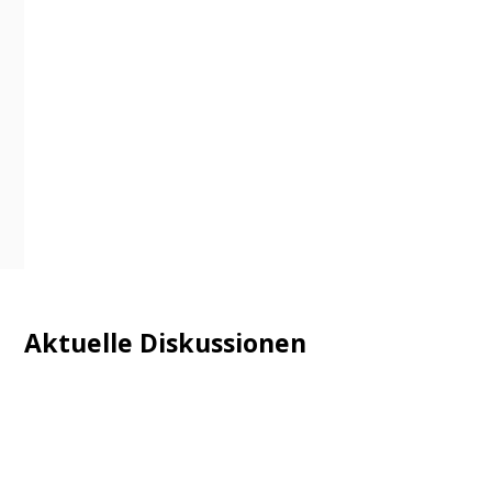
Aktuelle Diskussionen
Login
Mautgebühr
Neuregistrieren: Account anlegen