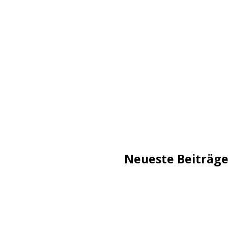
Neueste Beiträg
TechStage | Die 10 besten
Flammeneffekt
AVMs erste Fritzbox mit 