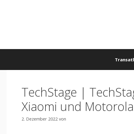
Zum
Inhalt
springen
Transatl
TechStage | TechSta
Xiaomi und Motorola
2. Dezember 2022
von