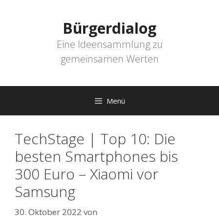
Zum
Inhalt
Bürgerdialog
springen
Eine Ideensammlung zu
gemeinsamen Werten
Menü
TechStage | Top 10: Die
besten Smartphones bis
300 Euro – Xiaomi vor
Samsung
30. Oktober 2022
von