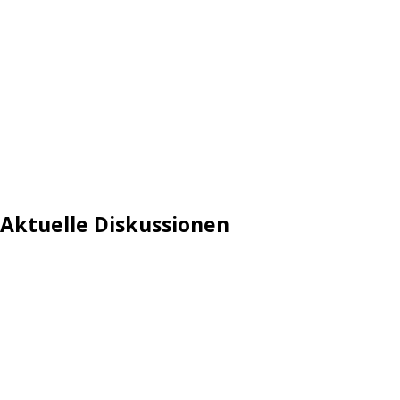
Aktuelle Diskussionen
Login
Mautgebühr
Neuregistrieren: Account anlegen
Tempolimit