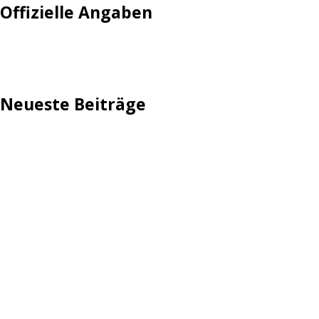
Offizielle Angaben
Impressum
Neueste Beiträge
TechStage | Die 10 besten LED-Fackeln: Gartenleuchten
mit Akku, Solar & Flammeneffekt
AVMs erste Fritzbox mit Wi-Fi 7 kommt für 289 Euro
Reddit: Börsengang wird konkreter
TechStage | Powerbank selbst bauen: Die besten Akkus,
Gehäuse, Controller & Co.
Zwangsverkauf von TikTok könnte Hunderte Milliarden
Dollar kosten