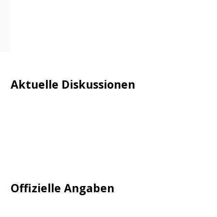
Aktuelle Diskussionen
Login
Mautgebühr
Neuregistrieren: Account anlegen
Tempolimit
Offizielle Angaben
Impressum