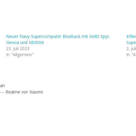
Neuer Navy-Supercomputer Blueback mit AMD Epyc
Infle
Genoa und MI300A
Supe
23. Juli 2023
2. Ju
In "Allgemein"
In "
 an
 – Realme vor Xiaomi