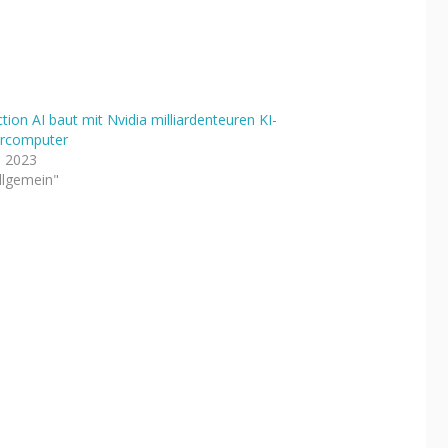
ction AI baut mit Nvidia milliardenteuren KI-
rcomputer
li 2023
Allgemein"