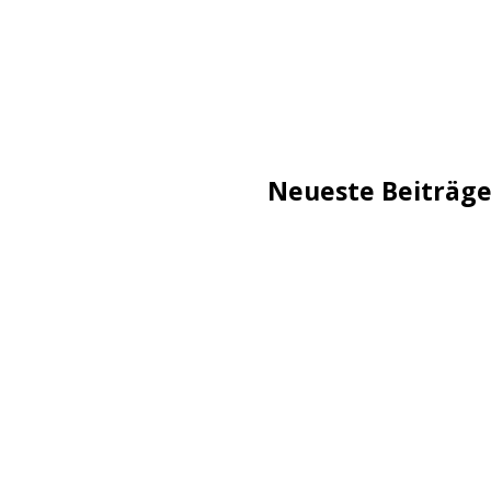
Neueste Beiträg
TechStage | Die 10 besten
Flammeneffekt
AVMs erste Fritzbox mit 
Reddit: Börsengang wird 
TechStage | Powerbank se
Co.
Zwangsverkauf von TikTok