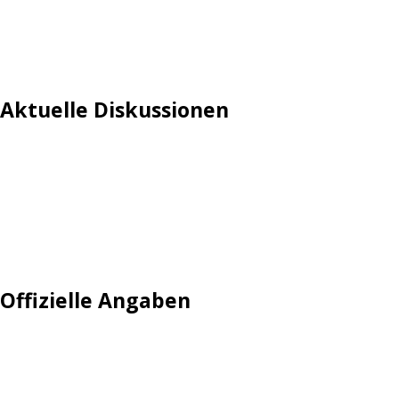
Aktuelle Diskussionen
Login
Mautgebühr
Neuregistrieren: Account anlegen
Tempolimit
Offizielle Angaben
Impressum