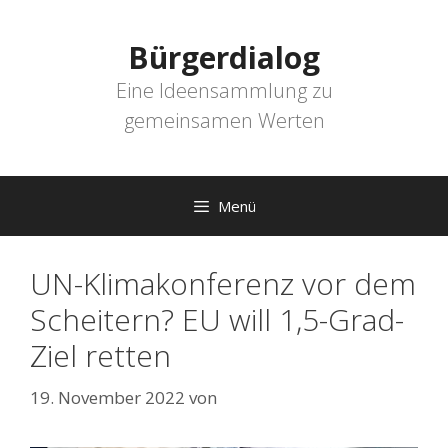
Zum
Inhalt
Bürgerdialog
springen
Eine Ideensammlung zu
gemeinsamen Werten
Menü
UN-Klimakonferenz vor dem
Scheitern? EU will 1,5-Grad-
Ziel retten
19. November 2022
von