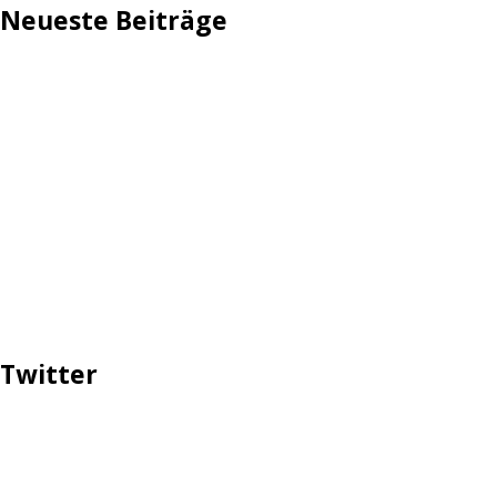
Neueste Beiträge
TechStage | Die 10 besten LED-Fackeln: Gartenleuchten
mit Akku, Solar & Flammeneffekt
AVMs erste Fritzbox mit Wi-Fi 7 kommt für 289 Euro
Reddit: Börsengang wird konkreter
TechStage | Powerbank selbst bauen: Die besten Akkus,
Gehäuse, Controller & Co.
Zwangsverkauf von TikTok könnte Hunderte Milliarden
Dollar kosten
Twitter
Tweets über #ttip, #prottip, #ceta, #yes2ttip