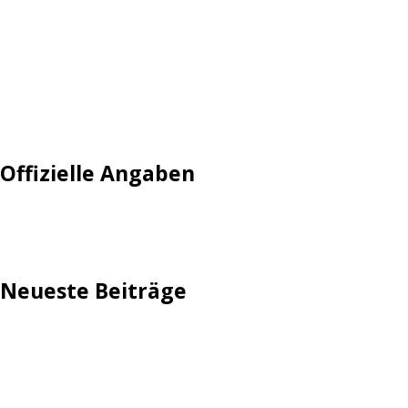
Login
Mautgebühr
Neuregistrieren: Account anlegen
Tempolimit
Offizielle Angaben
Impressum
Neueste Beiträge
TechStage | Die 10 besten LED-Fackeln: Gartenleuchten
mit Akku, Solar & Flammeneffekt
AVMs erste Fritzbox mit Wi-Fi 7 kommt für 289 Euro