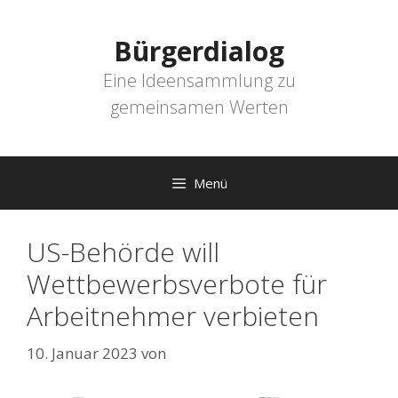
Zum
Inhalt
Bürgerdialog
springen
Eine Ideensammlung zu
gemeinsamen Werten
Menü
US-Behörde will
Wettbewerbsverbote für
Arbeitnehmer verbieten
10. Januar 2023
von