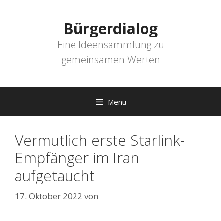
Zum
Inhalt
Bürgerdialog
springen
Eine Ideensammlung zu
gemeinsamen Werten
Menü
Vermutlich erste Starlink-
Empfänger im Iran
aufgetaucht
17. Oktober 2022
von