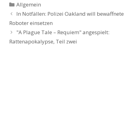
Kategorien
Allgemein
In Notfällen: Polizei Oakland will bewaffnete
Roboter einsetzen
"A Plague Tale – Requiem" angespielt:
Rattenapokalypse​, Teil zwei