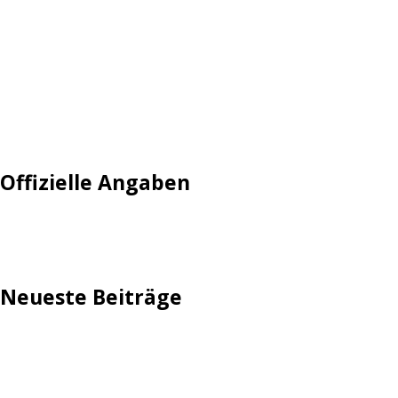
Login
Mautgebühr
Neuregistrieren: Account anlegen
Tempolimit
Offizielle Angaben
Impressum
Neueste Beiträge
TechStage | Die 10 besten LED-Fackeln: Gartenleuchten
mit Akku, Solar & Flammeneffekt