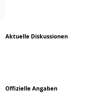
Aktuelle Diskussionen
Login
Mautgebühr
Neuregistrieren: Account anlegen
Tempolimit
Offizielle Angaben
Impressum