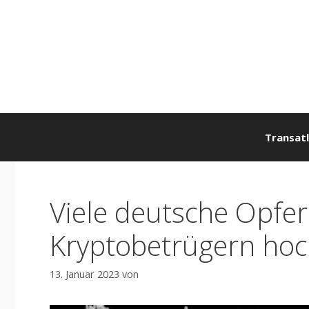
Zum
Inhalt
springen
Transatl
Viele deutsche Opfe
Kryptobetrügern ho
13. Januar 2023
von