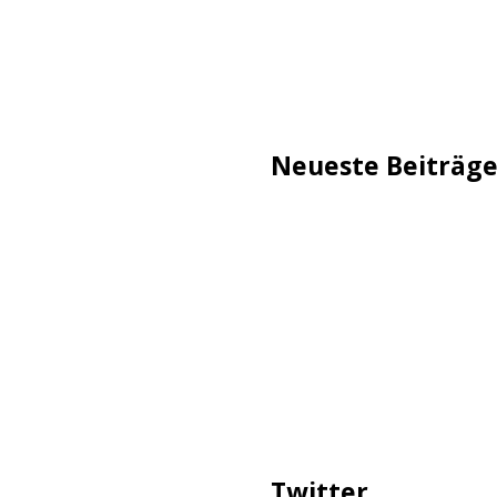
Neueste Beiträg
TechStage | Die 10 besten
Flammeneffekt
AVMs erste Fritzbox mit 
Reddit: Börsengang wird 
TechStage | Powerbank se
Co.
Zwangsverkauf von TikTok
Twitter