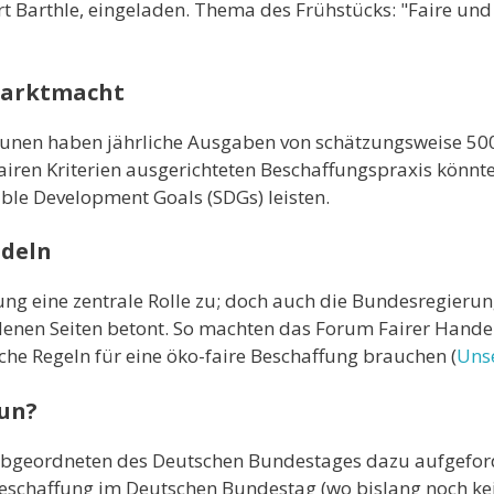
Barthle, eingeladen. Thema des Frühstücks: "Faire und ö
Marktmacht
munen haben jährliche Ausgaben von schätzungsweise 50
iren Kriterien ausgerichteten Beschaffungspraxis könnte
ble Development Goals (SDGs) leisten.
ndeln
g eine zentrale Rolle zu; doch auch die Bundesregieru
denen Seiten betont. So machten das Forum Fairer Handel
he Regeln für eine öko-faire Beschaffung brauchen (
Unse
un?
bgeordneten des Deutschen Bundestages dazu aufgeforde
ebeschaffung im Deutschen Bundestag (wo bislang noch kei