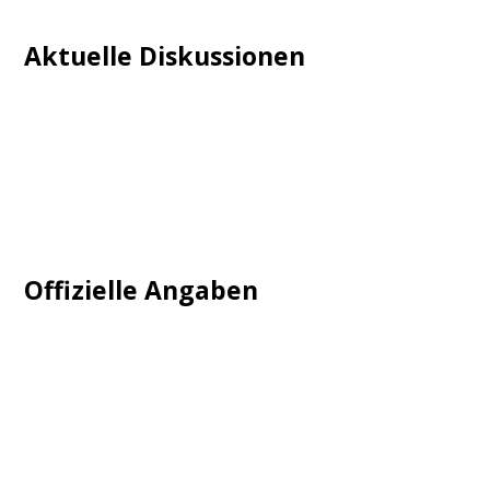
Aktuelle Diskussionen
Login
Mautgebühr
Neuregistrieren: Account anlegen
Tempolimit
Offizielle Angaben
Impressum