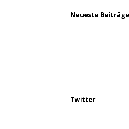
Neueste Beiträg
TechStage | Die 10 besten
Flammeneffekt
AVMs erste Fritzbox mit 
Reddit: Börsengang wird 
TechStage | Powerbank se
Co.
Zwangsverkauf von TikTok
Twitter
Tweets über #ttip, #prott