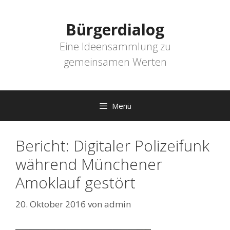
Zum
Inhalt
Bürgerdialog
springen
Eine Ideensammlung zu
gemeinsamen Werten
Menü
Bericht: Digitaler Polizeifunk
während Münchener
Amoklauf gestört
20. Oktober 2016
von
admin