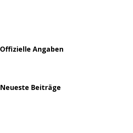
Login
Mautgebühr
Neuregistrieren: Account anlegen
Tempolimit
Offizielle Angaben
Impressum
Neueste Beiträge
TechStage | Die 10 besten LED-Fackeln: Gartenleuchten
mit Akku, Solar & Flammeneffekt
AVMs erste Fritzbox mit Wi-Fi 7 kommt für 289 Euro
Reddit: Börsengang wird konkreter