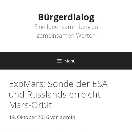
Zum
Inhalt
Bürgerdialog
springen
Eine Ideensammlung zu
gemeinsamen Werten
Menü
ExoMars: Sonde der ESA
und Russlands erreicht
Mars-Orbit
19. Oktober 2016
von
admin