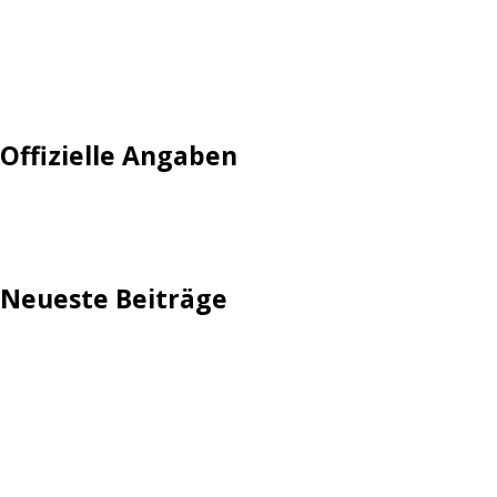
Mautgebühr
Neuregistrieren: Account anlegen
Tempolimit
Offizielle Angaben
Impressum
Neueste Beiträge
TechStage | Die 10 besten LED-Fackeln: Gartenleuchten
mit Akku, Solar & Flammeneffekt
AVMs erste Fritzbox mit Wi-Fi 7 kommt für 289 Euro
Reddit: Börsengang wird konkreter
TechStage | Powerbank selbst bauen: Die besten Akkus,