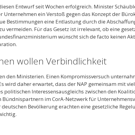
iesen Entwurf seit Wochen erfolgreich. Minister Schäubl
cher Unternehmen ein Verstoß gegen das Konzept der Bürok
ue Bestimmungen eine Entlastung durch die Abschaffung 
u vermeiden. Für das Gesetz ist irrelevant, ob eine ge
desfinanzministerium wünscht sich de facto keinen Aktio
ration.
hen wollen Verbindlichkeit
en den Ministerien. Einen Kompromissversuch unternahme
n. Es wird daher erwartet, dass der NAP gemeinsam mit vi
es politischen Interessensausgleichs zwischen den Koalit
 Bündnispartnern im CorA-Netzwerk für Unternehmensver
er deutschen Bevölkerung erachten eine gesetzliche Rege
wichtig.