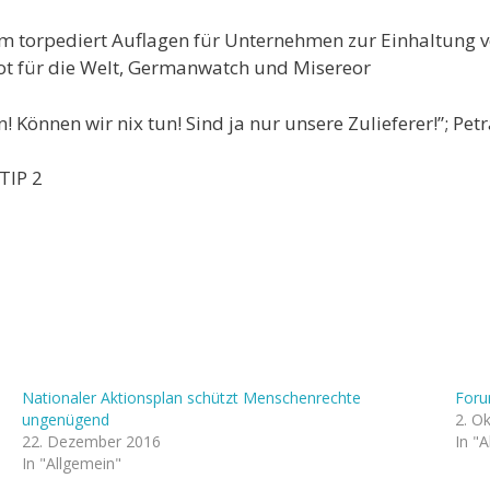
ium torpediert Auflagen für Unternehmen zur Einhaltun
rot für die Welt, Germanwatch und Misereor
 Können wir nix tun! Sind ja nur unsere Zulieferer!”; Petr
TIP 2
Nationaler Aktionsplan schützt Menschenrechte
Foru
ungenügend
2. O
22. Dezember 2016
In "
In "Allgemein"