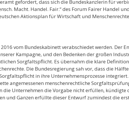
ramt gefordert, dass sich die Bundeskanzlerin für verbi
sch. Macht. Handel. Fair.“ des Forum Fairer Handel un
deutschen Aktionsplan für Wirtschaft und Menschenrechte
uni 2016 vom Bundeskabinett verabschiedet werden. Der E
unserer Kampagne, und den Bedenken der großen Industr
ichen Sorgfaltspflicht. Es übernahm die klare Definition
chenrechte. Die Bundesregierung sah vor, dass die Hälft
orgfaltspflicht in ihre Unternehmensprozesse integriert.
erkette angemessenen menschenrechtliche Sorgfaltsprüfu
en die Unternehmen die Vorgabe nicht erfüllen, kündigte 
en und Ganzen erfüllte dieser Entwurf zumindest die e